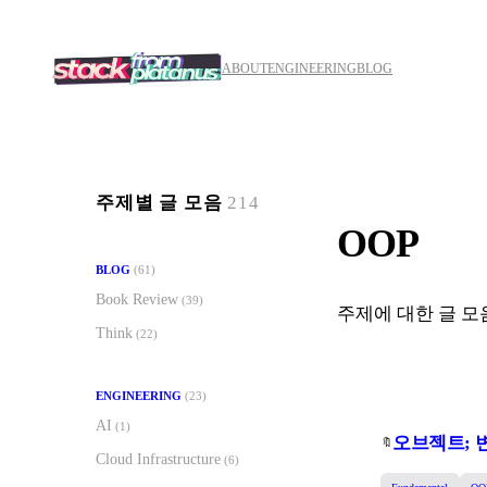
콘
텐
츠
ABOUT
ENGINEERING
BLOG
로
바
로
가
기
주제별 글 모음
214
OOP
BLOG
(61)
Book Review
(39)
주제에 대한 글 
Think
(22)
ENGINEERING
(23)
AI
(1)
오브젝트; 
🔖
Cloud Infrastructure
(6)