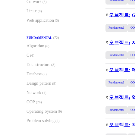
Fundamental
OO
Co-work
(3)
Linux
(8)
오브젝트; 
🔖
Web application
(3)
Fundamental
OO
FUNDAMENTAL
(72)
오브젝트; 
🔖
Algorithm
(6)
C
Fundamental
OO
(6)
Data structure
(3)
오브젝트; 
🔖
Database
(9)
Design pattern
Fundamental
OO
(9)
Network
(1)
오브젝트; 역
🔖
OOP
(26)
Fundamental
OO
Operating System
(9)
Problem solving
(2)
오브젝트; 
🔖