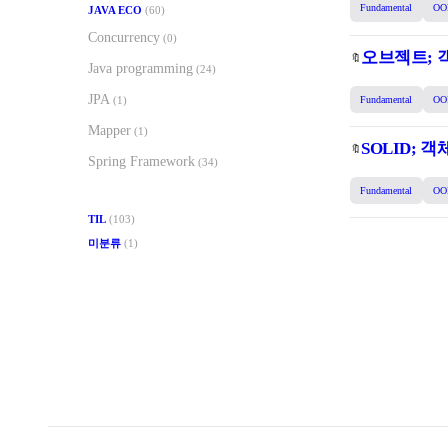
Fundamental
OO
JAVA ECO
(60)
Concurrency
(0)
오브젝트; 객
🔖
Java programming
(24)
JPA
Fundamental
OO
(1)
Mapper
(1)
SOLID; 
🔖
Spring Framework
(34)
Fundamental
OO
TIL
(103)
미분류
(1)