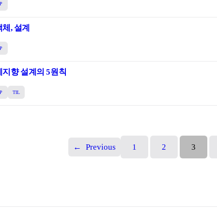
P
체, 설계
P
객체지향 설계의 5원칙
P
TIL
←
Previous
1
2
3