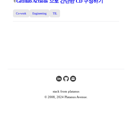
GitHub Actions 으로 간단한 CD 구성하기
🔖
Co-work
Engineering
TIL
stack from platanus
© 2008, 2024 Platanus Avenue.