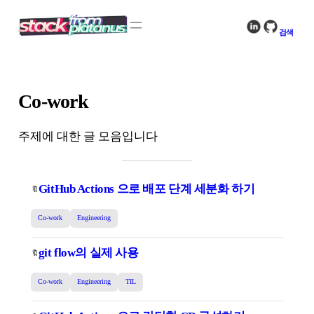
콘
텐
검색
츠
로
바
로
Co-work
가
기
주제에 대한 글 모음입니다
GitHub Actions 으로 배포 단계 세분화 하기
🔖
Co-work
Engineering
git flow의 실제 사용
🔖
Co-work
Engineering
TIL