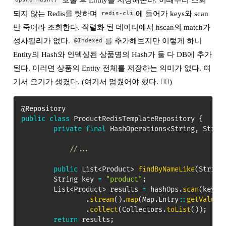
되지 않는 Redis를 탓하며
에 들어가 keys와 scan
redis-cli
만 죽어라 조회한다. 직렬화 된 데이터에서 hscan의 match가
성사될리가 없다.
를 추가해보지만 이렇게 하니
@Indexed
Entity의 Hash와 인덱싱된 상품명의 Hash가 둘 다 DB에 추가
된다. 이러면 상품의 Entity 전체를 저장하는 의미가 없다. 여
기서 오기가 생겼다. (여기서 멈췄어야 했다. 🤦‍♂️)
@Repository
public
class
ProductRedisTemplateRepository
{
private
final
HashOperations
<
String
,
Strin
//...
public
List
<
Product
>
findByNameLike
(
String
String
 key 
=
"product"
;
List
<
Product
>
 results 
=
 hashOps
.
scan
(
key
,
.
stream
(
)
.
map
(
Map
.
Entry
::
getValue
)
.
collect
(
Collectors
.
toList
(
)
)
;
return
 results
;