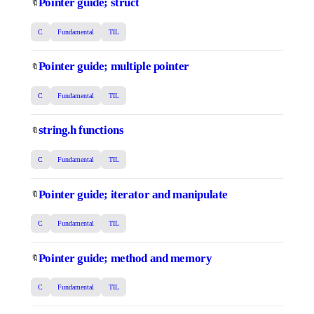
Pointer guide; struct
🔖
C
Fundamental
TIL
Pointer guide; multiple pointer
🔖
C
Fundamental
TIL
string.h functions
🔖
C
Fundamental
TIL
Pointer guide; iterator and manipulate
🔖
C
Fundamental
TIL
Pointer guide; method and memory
🔖
C
Fundamental
TIL