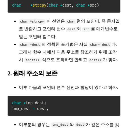
char
*
strcpy
(
char
*
dest
,
char
*
src
)
이 선언은
형의 포인터, 즉 문자열
char *strcpy
char
로 반환하고 포인터 변수
와
를 매개변수로
dest
src
받는 포인터 함수다.
의 정확한 표기법은 사실
다.
char *dest
char* dest
그래서 함수 내에서 다음 주소를 참조하기 위해 조작
시
식으로 조작하면 안되고
가 맞다.
*dest++
dest++
2. 원래 주소의 보존
이후 다음의 포인터 변수 선언과 할당이 있다고 하자.
char
*
tmp_dest
;
tmp_dest 
=
 dest
;
이부분의 경우는
와
가 같은 주소를 갖
tmp_dest
dest