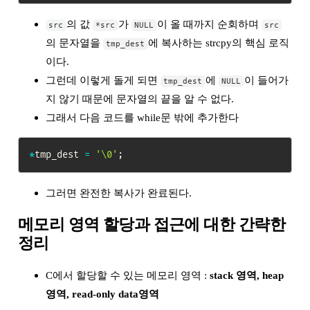
의 값
가
이 올 때까지 순회하며
src
*src
NULL
src
의 문자열을
에 복사하는 strcpy의 핵심 로직
tmp_dest
이다.
그런데 이렇게 돌게 되면
에
이 들어가
tmp_dest
NULL
지 않기 때문에 문자열의 끝을 알 수 없다.
그래서 다음 코드를 while문 밖에 추가한다
*
tmp_dest 
=
'\0'
;
그러면 완전한 복사가 완료된다.
메모리 영역 할당과 접근에 대한 간략한
정리
C에서 할당할 수 있는 메모리 영역 :
stack 영역, heap
영역, read-only data영역