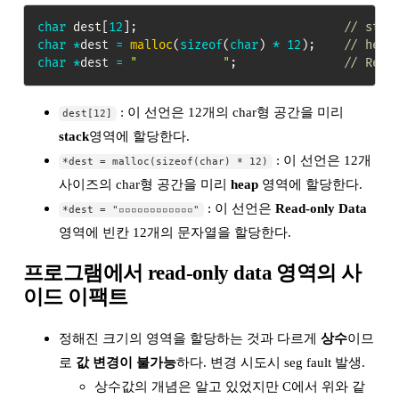
char
 dest
[
12
]
;
// stac
char
*
dest 
=
malloc
(
sizeof
(
char
)
*
12
)
;
// heap
char
*
dest 
=
"            "
;
// Read
: 이 선언은 12개의 char형 공간을 미리
dest[12]
stack
영역에 할당한다.
: 이 선언은 12개
*dest = malloc(sizeof(char) * 12)
사이즈의 char형 공간을 미리
heap
영역에 할당한다.
: 이 선언은
Read-only Data
*dest = "▫️▫️▫️▫️▫️▫️▫️▫️▫️▫️▫️▫️"
영역에 빈칸 12개의 문자열을 할당한다.
프로그램에서 read-only data 영역의 사
이드 이팩트
정해진 크기의 영역을 할당하는 것과 다르게
상수
이므
로
값 변경이 불가능
하다. 변경 시도시 seg fault 발생.
상수값의 개념은 알고 있었지만 C에서 위와 같