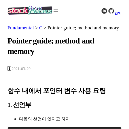
콘
텐
검색
츠
로
Fundamental
>
C
>
Pointer guide; method and memory
바
로
Pointer guide; method and
가
기
memory
🗓️
2021-03-29
함수 내에서 포인터 변수 사용 요령
1. 선언부
다음의 선언이 있다고 하자