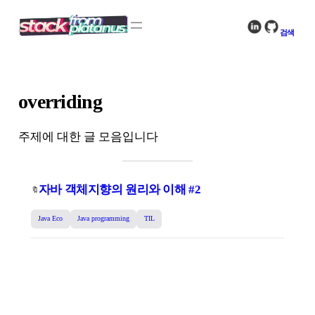
콘
텐
검색
츠
로
바
로
overriding
가
기
주제에 대한 글 모음입니다
자바 객체지향의 원리와 이해 #2
🔖
Java Eco
Java programming
TIL