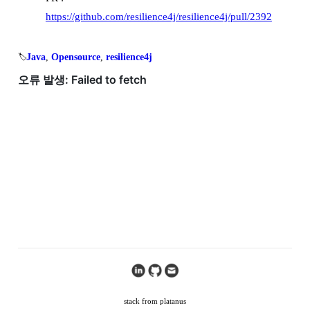
https://github.com/resilience4j/resilience4j/pull/2392
Java
, 
Opensource
, 
resilience4j
🏷️
stack from platanus