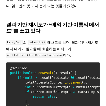
다. 읽으면서 몇 가지 눈에 띄는 것들이 있었다.
결과 기반 재시도가 “예외 기반 이름의 메서
드”를 쓰고 있다
의
메서드를 보면, 결과 기반 재시도
RetryImpl
onResult()
에서 대기가 필요할 때 호출하는 메서드가
이다.
waitIntervalAfterRuntimeException
@Override
public
boolean
onResult
(
T
 result
)
{
if
(
null
!=
 resultPredicate 
&&
 resultPredicate
        totalAttemptsCounter
.
increment
(
)
;
int
 currentNumOfAttempts 
=
 numOfAttempts
.
i
if
(
currentNumOfAttempts 
>=
 maxAttempts
)
{
return
false
;
}