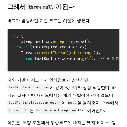
그래서
이 된다
throw null
버그가 발생하던 기존 코드는 이렇게 생겼다.
try
{
    sleepFunction
.
accept
(
interval
)
;
}
catch
(
InterruptedException
 ex
)
{
Thread
.
currentThread
(
)
.
interrupt
(
)
;
throw
 lastRuntimeException
.
get
(
)
;
// ← 여기서 
}
예외 기반 재시도에서 인터럽트가 발생하면
에 값이 있으니까 정상 작동한다. 하
lastRuntimeException
지만 결과 기반 재시도에서는 예외가 발생한 적이 없으니
이
을 돌려준다. Java에서
lastRuntimeException.get()
null
은
으로 이어진다.
throw null
NullPointerException
이것은 ‘특정 조건에서 무한루프에 빠지는 엣지 케이스’ 같