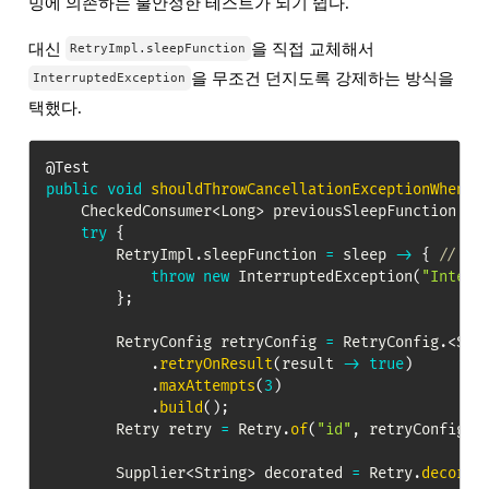
밍에 의존하는 불안정한 테스트가 되기 쉽다.
대신
을 직접 교체해서
RetryImpl.sleepFunction
을 무조건 던지도록 강제하는 방식을
InterruptedException
택했다.
@Test
public
void
shouldThrowCancellationExceptionWhenIn
CheckedConsumer
<
Long
>
 previousSleepFunction 
=
try
{
RetryImpl
.
sleepFunction 
=
 sleep 
->
{
// mo
throw
new
InterruptedException
(
"Interr
}
;
RetryConfig
 retryConfig 
=
RetryConfig
.
<
Str
.
retryOnResult
(
result 
->
true
)
.
maxAttempts
(
3
)
.
build
(
)
;
Retry
 retry 
=
Retry
.
of
(
"id"
,
 retryConfig
)
;
Supplier
<
String
>
 decorated 
=
Retry
.
decorat