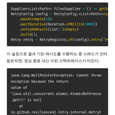
Supplier
<
List
<
Path
>
>
 filesSupplier 
=
(
)
->
getSome
RetryConfig
 config 
=
RetryConfig
.
<
List
<
Path
>
>
custo
.
maxAttempts
(
10
)
.
waitDuration
(
Duration
.
ofMillis
(
1000
)
)
.
retryOnResult
(
List
::
isEmpty
)
.
build
(
)
;
Retry
 retry 
=
RetryRegistry
.
of
(
config
)
.
retry
(
"myRe
이 설정으로 결과 기반 재시도를 수행하는 중 스레드가 인터
럽트되면, 정상 종료 대신 이런 스택트레이스가 터진다.
java.lang.NullPointerException: Cannot throw 
exception because the return

value of 
"java.util.concurrent.atomic.AtomicReference
.get()" is null

    at 
io.github.resilience4j.retry.internal.RetryI