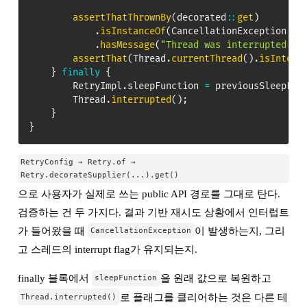
assertThatThrownBy
(
decorated
::
get
)
.
isInstanceOf
(
CancellationException
.
cl
.
hasMessage
(
"Thread was interrupted du
assertThat
(
Thread
.
currentThread
(
)
.
isInterr
}
finally
{
RetryImpl
.
sleepFunction 
=
 previousSleepFun
Thread
.
interrupted
(
)
;
}
}
RetryConfig → Retry.of →
Retry.decorateSupplier(...).get()
으로 사용자가 실제로 쓰는 public API 경로를 그대로 탄다.
검증하는 건 두 가지다. 결과 기반 재시도 상황에서 인터럽트
가 들어왔을 때
이 발생하는지, 그리
CancellationException
고 스레드의 interrupt flag가 유지되는지.
finally 블록에서
을 원래 값으로 복원하고
sleepFunction
로 플래그를 클리어하는 것은 다른 테
Thread.interrupted()