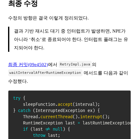
최종 수정
수정의 방향은 결국 이렇게 정리되었다.
결과 기반 재시도 대기 중 인터럽트가 발생하면, NPE가
아니라 ‘취소’로 종료되어야 한다. 인터럽트 플래그는 유
지되어야 한다.
최종 커밋(09e4502)
에서
의
RetryImpl.java
메서드를 다음과 같이
waitIntervalAfterRuntimeException
수정했다.
try
{
    sleepFunction
.
accept
(
interval
)
;
}
catch
(
InterruptedException
 ex
)
{
Thread
.
currentThread
(
)
.
interrupt
(
)
;
RuntimeException
 last 
=
 lastRuntimeException
.
g
if
(
last 
!=
null
)
{
throw
 last
;