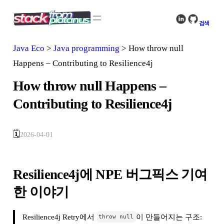
콘
텐
검색
츠
로
Java Eco
>
Java programming
>
How throw null
바
로
Happens – Contributing to Resilience4j
가
기
How throw null Happens –
Contributing to Resilience4j
🗓️
2026-04-01
Resilience4j에 NPE 버그픽스 기여
한 이야기
Resilience4j Retry에서
이 만들어지는 구조:
throw null