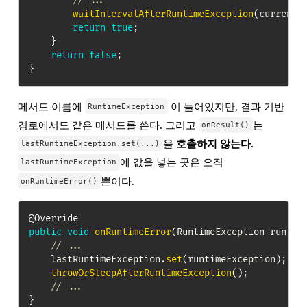
// ...
waitIntervalAfterRuntimeException
(
currentN
return
true
;
}
return
false
;
}
메서드 이름에
이 들어있지만, 결과 기반
RuntimeException
경로에서도 같은 메서드를 쓴다. 그리고
는
onResult()
을
호출하지 않는다.
lastRuntimeException.set(...)
에 값을 넣는 곳은 오직
lastRuntimeException
뿐이다.
onRuntimeError()
@Override
public
void
onRuntimeError
(
RuntimeException
 runtim
// ...
    lastRuntimeException
.
set
(
runtimeException
)
;
/
throwOrSleepAfterRuntimeException
(
)
;
// ...
}