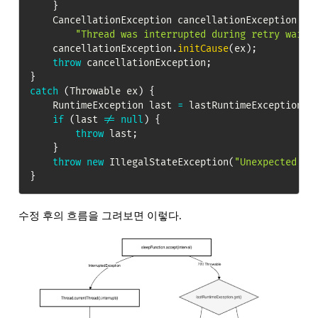
}
CancellationException
 cancellationException 
=
"Thread was interrupted during retry wait 
    cancellationException
.
initCause
(
ex
)
;
throw
 cancellationException
;
}
catch
(
Throwable
 ex
)
{
RuntimeException
 last 
=
 lastRuntimeException
.
g
if
(
last 
!=
null
)
{
throw
 last
;
}
throw
new
IllegalStateException
(
"Unexpected ex
}
수정 후의 흐름을 그려보면 이렇다.