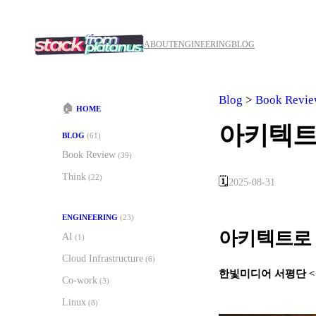
콘
텐
츠
ABOUT
ENGINEERING
BLOG
로
바
로
가
Blog
>
Book Revi
🏠
HOME
기
아키텍트 
BLOG
(61)
Book Review
(39)
Think
(22)
🗓️
2025-08-31
ENGINEERING
(23)
아키텍트로 
AI
(1)
Cloud Infrastructure
(6)
한빛미디어 서평단 <
Co-work
(3)
Linux
(8)