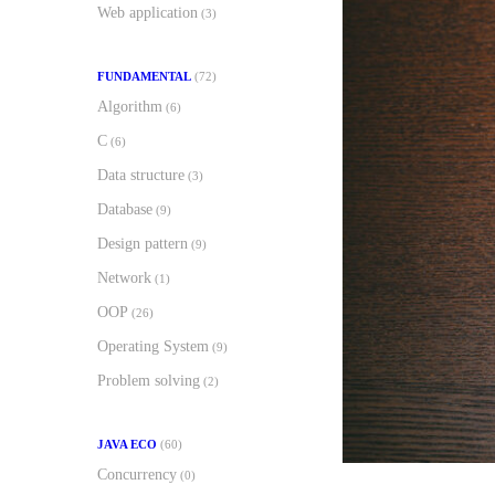
Web application
(3)
FUNDAMENTAL
(72)
Algorithm
(6)
C
(6)
Data structure
(3)
Database
(9)
Design pattern
(9)
Network
(1)
OOP
(26)
Operating System
(9)
Problem solving
(2)
JAVA ECO
(60)
Concurrency
(0)