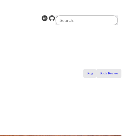
검
색
Blog
Book Review