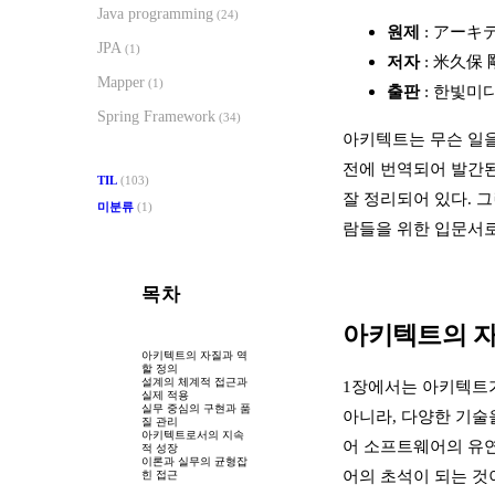
Java programming
(24)
원제
: アー
JPA
(1)
저자
: 米久保
Mapper
(1)
출판
: 한빛미디어
Spring Framework
(34)
아키텍트는 무슨 일을 
전에 번역되어 발간
TIL
(103)
잘 정리되어 있다. 
미분류
(1)
람들을 위한 입문서
목차
아키텍트의 자
아키텍트의 자질과 역
할 정의
설계의 체계적 접근과
1장에서는 아키텍트가
실제 적용
실무 중심의 구현과 품
아니라, 다양한 기술
질 관리
아키텍트로서의 지속
어 소프트웨어의 유연
적 성장
이론과 실무의 균형잡
어의 초석이 되는 것
힌 접근