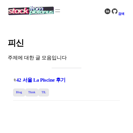
콘
텐
검색
츠
로
바
로
피신
가
기
주제에 대한 글 모음입니다
42 서울 La Piscine 후기
🔖
Blog
Think
TIL