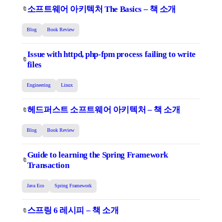
소프트웨어 아키텍처 The Basics – 책 소개
🔖
Blog
Book Review
Issue with httpd, php-fpm process failing to write
🔖
files
Engineering
Linux
헤드퍼스트 소프트웨어 아키텍처 – 책 소개
🔖
Blog
Book Review
Guide to learning the Spring Framework
🔖
Transaction
Java Eco
Spring Framework
스프링 6 레시피 – 책 소개
🔖